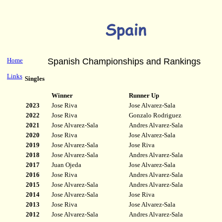
Home
Spanish Championships and Rankings
Links
Singles
Winner
Runner Up
20
23
Jose Riva
Jose Alvarez-Sala
20
22
Jose Riva
Gonzalo Rodriguez
20
21
Jose Alvarez-Sala
Andres Alvarez-Sala
20
20
Jose Riva
Jose Alvarez-Sala
20
19
Jose Alvarez-Sala
Jose Riva
20
18
Jose Alvarez-Sala
Andres Alvarez-Sala
20
17
Juan Ojeda
Jose Alvarez-Sala
20
16
Jose Riva
Andres Alvarez-Sala
20
15
Jose Alvarez-Sala
Andres Alvarez-Sala
20
14
Jose Alvarez-Sala
Jose Riva
20
13
Jose Riva
Jose Alvarez-Sala
20
12
Jose Alvarez-Sala
Andres Alvarez-Sala