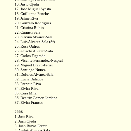
16. Justo Ojeda
17. Jose Miguel Ayesta
18. Guillermo Penche
19. Jaime Riva
20. Gonzalo Rodríguez
21. Cristina Rubio
22. Carmen Sela
23. Silvina Alvarez-Sala
24. Luis Alvarez-Sala (Sr)
25. Rosa Quiros
26. Acisclo Alvarez-Sala
27. Carlos Figaredo
28. Vicente Fernandez-Nespral
29. Miguel Bravo-Ferrer
30. Santiago Nunez
31. Dolores Alvarez-Sala
32. Lucia Dafauce
33. Patricia Riva
34. Elvira Riva
35. Cora Mira
36. Beatriz Gomez-Jordana
37. Elvira Francos
2006
1. Jose Riva
2. Juan Ojeda
3. Juan Bravo-Ferrer
4. Andrés Alvarez-Sala