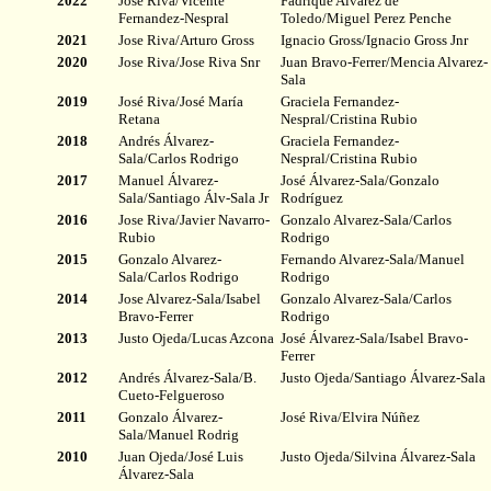
20
22
Jose Riva/Vicente
Fadrique Alvarez de
Fernandez-Nespral
Toledo/Miguel Perez Penche
20
21
Jose Riva/Arturo Gross
Ignacio Gross/Ignacio Gross Jnr
20
20
Jose Riva/Jose Riva Snr
Juan Bravo-Ferrer/Mencia Alvarez-
Sala
20
19
José Riva/José María
Graciela Fernandez-
Retana
Nespral/Cristina Rubio
20
18
Andrés Álvarez-
Graciela Fernandez-
Sala/Carlos Rodrigo
Nespral/Cristina Rubio
20
17
Manuel Álvarez-
José Álvarez-Sala/Gonzalo
Sala/Santiago Álv-Sala Jr
Rodríguez
20
16
Jose Riva/Javier Navarro-
Gonzalo Alvarez-Sala/Carlos
Rubio
Rodrigo
20
15
Gonzalo Alvarez-
Fernando Alvarez-Sala/Manuel
Sala/Carlos Rodrigo
Rodrigo
20
14
Jose Alvarez-Sala/Isabel
Gonzalo Alvarez-Sala/Carlos
Bravo-Ferrer
Rodrigo
20
13
Justo Ojeda/Lucas Azcona
José Álvarez-Sala/Isabel Bravo-
Ferrer
20
12
Andrés Álvarez-Sala/B.
Justo Ojeda/Santiago Álvarez-Sala
Cueto-Felgueroso
20
11
Gonzalo Álvarez-
José Riva/Elvira Núñez
Sala/Manuel Rodrig
20
10
Juan Ojeda/José Luis
Justo Ojeda/Silvina Álvarez-Sala
Álvarez-Sala