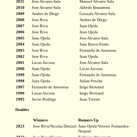
20
11
Jose Alvarez-Sala
Manuel Alvarez-Sala
20
10
Jose Alvarez-Sala
Alfredo Beaumont
200
9
Andres de Diego
Gonzalo Alvarez-Sala
200
8
Jose Riva
Andres de Diego
200
7
Jose Riva
Juan Ojeda
2006
Jose Riva
Juan Ojeda
2005
Juan Ojeda
Jose Alvarez-Sala
2004
Juan Ojeda
Juan Bravo-Ferrer
2003
Jose Riva
Fernando de Ansorena
2002
Jose Riva
Juan Ojeda
2001
Lucas Azcona
Jose Alvarez-Sala
2000
Juan Ojeda
Lucas Azcona
1999
Juan Ojeda
Fernando de Ansorena
1998
Juan Ojeda
Julian Penche
1997
Fernando de Ansorena
Inigo Bertrand
1996
Lucas Azcona
Inigo Bertrand
1995
Javier Rodrigo
Juan Tinture
Doubles
Winners
Runners Up
20
23
Jose Riva/Nicolas Denizot
Juan Ojeda/Vicente Fernandez-
Nespral