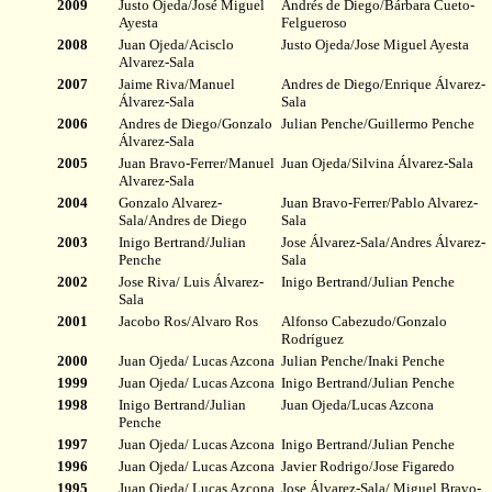
20
09
Justo Ojeda/José Miguel
Andrés de Diego/Bárbara Cueto-
Ayesta
Felgueroso
2008
Juan Ojeda/Acisclo
Justo Ojeda/Jose Miguel Ayesta
Alvarez-Sala
200
7
Jaime Riva/Manuel
Andres de Diego/Enrique Álvarez-
Álvarez-Sala
Sala
2006
Andres de Diego/Gonzalo
Julian Penche/Guillermo Penche
Álvarez-Sala
2005
Juan Bravo-Ferrer/Manuel
Juan Ojeda/Silvina Álvarez-Sala
Alvarez-Sala
2004
Gonzalo Alvarez-
Juan Bravo-Ferrer/Pablo Alvarez-
Sala/Andres de Diego
Sala
2003
Inigo Bertrand/Julian
Jose Álvarez-Sala/Andres Álvarez-
Penche
Sala
2002
Jose Riva/ Luis Álvarez-
Inigo Bertrand/Julian Penche
Sala
2001
Jacobo Ros/Alvaro Ros
Alfonso Cabezudo/Gonzalo
Rodríguez
2000
Juan Ojeda/ Lucas Azcona
Julian Penche/Inaki Penche
1999
Juan Ojeda/ Lucas Azcona
Inigo Bertrand/Julian Penche
1998
Inigo Bertrand/Julian
Juan Ojeda/Lucas Azcona
Penche
1997
Juan Ojeda/ Lucas Azcona
Inigo Bertrand/Julian Penche
1996
Juan Ojeda/ Lucas Azcona
Javier Rodrigo/Jose Figaredo
1995
Juan Ojeda/ Lucas Azcona
Jose Álvarez-Sala/ Miguel Bravo-